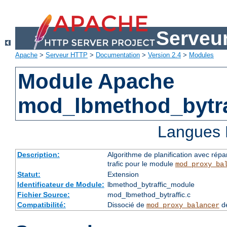
Serveu
Apache
>
Serveur HTTP
>
Documentation
>
Version 2.4
>
Modules
Module Apache
mod_lbmethod_bytra
Langues 
Description:
Algorithme de planification avec répa
trafic pour le module
mod_proxy_ba
Statut:
Extension
Identificateur de Module:
lbmethod_bytraffic_module
Fichier Source:
mod_lbmethod_bytraffic.c
Compatibilité:
Dissocié de
de
mod_proxy_balancer